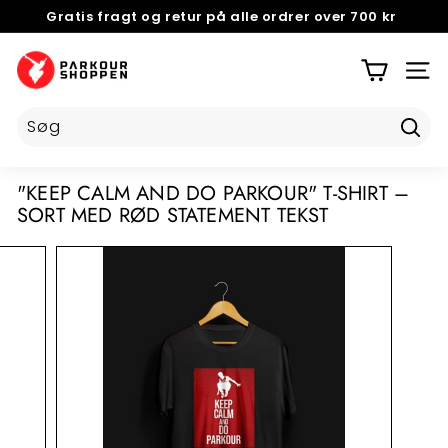
Gratis fragt og retur på alle ordrer over 700 kr
Videre
til
NEM OG GRATIS
RETURNERING
5 STJERNER PÅ TRUSTPILOT
Pause
indhold
P
slideshow
A
SIDE
R
K
Tilmel
O
U
"KEEP CALM AND DO PARKOUR" T-SHIRT –
R
SORT MED RØD STATEMENT TEKST
S
H
O
P
P
E
N