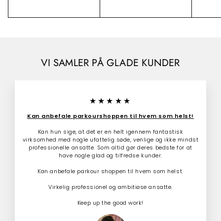
l
r
7
5
r
9
b
m
9
9
2
u
a
.
9
d
l
0
0
.
s
p
0
0
p
r
0
.
r
i
0
0
i
s
VI SAMLER PÅ GLADE KUNDER
0
s
★★★★★
Kan anbefale parkourshoppen til hvem som helst!
Kan hun sige, at det er en helt igennem fantastisk
virksomhed med nogle ufattelig søde, venlige og ikke mindst
professionelle ansatte. Som altid gør deres bedste for at
have nogle glad og tilfredse kunder.
Kan anbefale parkour shoppen til hvem som helst.
Virkelig professionel og ambitiøse ansatte.
Keep up the good work!