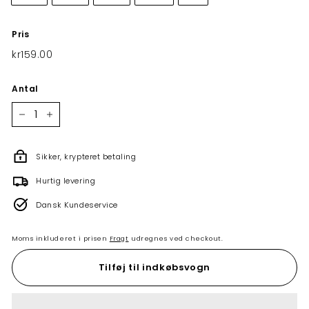
Pris
Normalpris
kr159.00
kr159.00
Antal
−
+
Sikker, krypteret betaling
Hurtig levering
Dansk Kundeservice
Moms inkluderet i prisen
Fragt
udregnes ved checkout.
Tilføj til indkøbsvogn