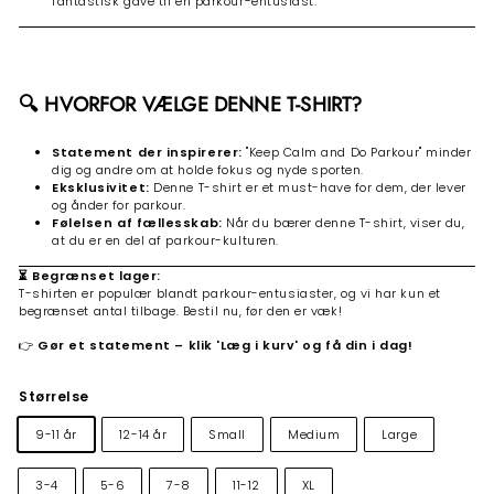
fantastisk gave til en parkour-entusiast.
🔍 HVORFOR VÆLGE DENNE T-SHIRT?
Statement der inspirerer:
"Keep Calm and Do Parkour" minder
dig og andre om at holde fokus og nyde sporten.
Eksklusivitet:
Denne T-shirt er et must-have for dem, der lever
og ånder for parkour.
Følelsen af fællesskab:
Når du bærer denne T-shirt, viser du,
at du er en del af parkour-kulturen.
⏳ Begrænset lager:
T-shirten er populær blandt parkour-entusiaster, og vi har kun et
begrænset antal tilbage. Bestil nu, før den er væk!
👉
Gør et statement – klik 'Læg i kurv' og få din i dag!
Størrelse
9-11 år
12-14 år
Small
Medium
Large
3-4
5-6
7-8
11-12
XL