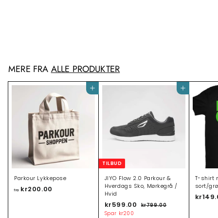
T-shirt – Sort med Rød
Statement Tekst
kr159.00
k
r
1
5
9
MERE FRA
ALLE PRODUKTER
.
0
0
Tilføj til indkøbsvogn
Tilføj til indkøbsvogn
TILBUD
Parkour Lykkepose
JIYO Flow 2.0 Parkour &
T-shirt 
Hverdags Sko, Mørkegrå /
sort/gr
kr200.00
f
fra
Hvid
kr149
r
T
kr599.00
k
N
kr799.00
k
a
i
o
r
r
Spar
kr200
k