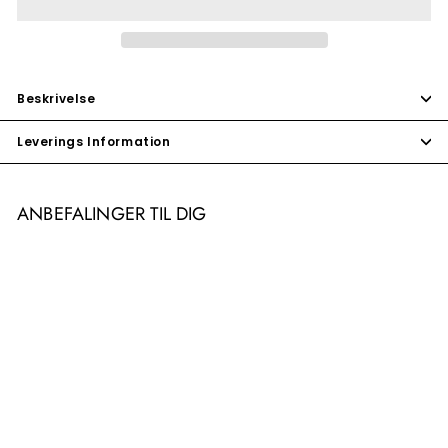
Beskrivelse
Leverings Information
ANBEFALINGER TIL DIG
"Keep Calm and Do Parkour"