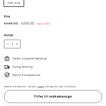
One-size
Pris
Normalpris
kr149.00
kr149.00
Tilbudspris
kr99.00
kr99.00
Spar
kr50
Antal
−
+
Sikker, krypteret betaling
Hurtig levering
Dansk Kundeservice
Moms inkluderet i prisen
Fragt
udregnes ved checkout.
Tilføj til indkøbsvogn