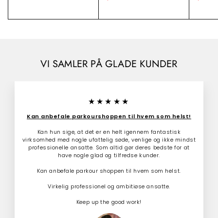
l
r
1
l
a
9
4
b
m
b
k
9
9
u
a
u
.
r
.
d
l
d
0
1
0
s
p
s
0
p
r
p
0
0
r
i
r
0
i
s
i
VI SAMLER PÅ GLADE KUNDER
.
s
s
0
0
★★★★★
Kan anbefale parkourshoppen til hvem som helst!
Kan hun sige, at det er en helt igennem fantastisk
virksomhed med nogle ufattelig søde, venlige og ikke mindst
professionelle ansatte. Som altid gør deres bedste for at
have nogle glad og tilfredse kunder.
Kan anbefale parkour shoppen til hvem som helst.
Virkelig professionel og ambitiøse ansatte.
Keep up the good work!