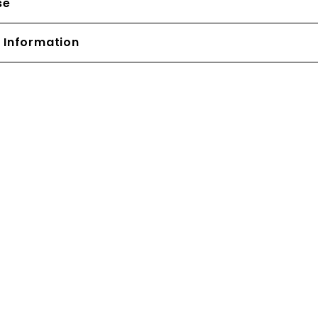
se
 Information