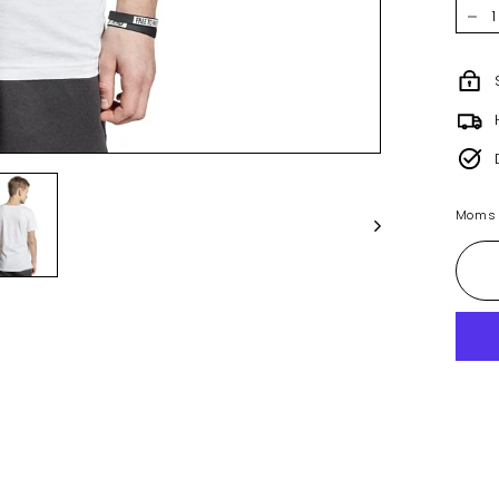
−
Moms i