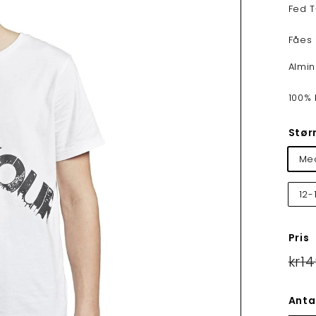
Fed T
Fåes 
Almin
100%
Stør
Me
12-
Pris
Norma
kr14
Anta