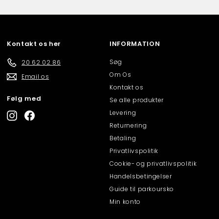
Kontakt os her
INFORMATION
Søg
20 62 02 86
Om Os
Email os
Kontakt os
Følg med
Se alle produkter
Levering
Instagram
Facebook
Returnering
Betaling
Privatlivspolitik
Cookie- og privatlivspolitik
Handelsbetingelser
Guide til parkoursko
Min konto