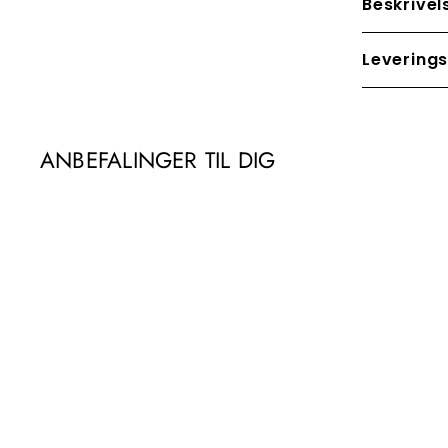
Beskrivel
Leverings
ANBEFALINGER TIL DIG
TILBUD
Urban Parkour t-shirt,