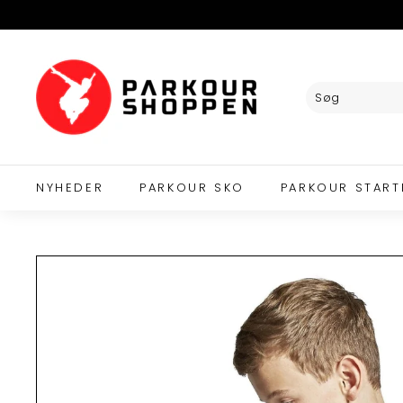
Videre
til
indhold
P
A
R
K
O
U
R
NYHEDER
PARKOUR SKO
PARKOUR START
S
H
O
P
P
E
N