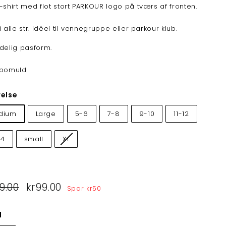
-shirt med flot stort PARKOUR logo på tværs af fronten.
i alle str. Idéel til vennegruppe eller parkour klub.
delig pasform.
 bomuld
relse
dium
Large
5-6
7-8
9-10
11-12
14
small
XL
lpris
9.00
kr149.00
Tilbudspris
kr99.00
kr99.00
Spar
kr50
l