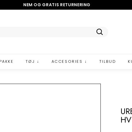
NEM OG GRATIS
RETURNERING
5 STJERNER PÅ TRUSTPILOT
Pause
slideshow
Tilmeld
PAKKE
TØJ ↓
ACCESORIES ↓
TILBUD
K
UR
HV