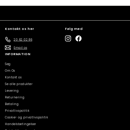
Kontakt os her
Følg med
Instagram
Facebook
20 62 02 86
Email os
INFORMATION
Søg
Om Os
Kontakt os
Se alle produkter
Levering
Returnering
Betaling
Privatlivspolitik
Cookie- og privatlivspolitik
Handelsbetingelser