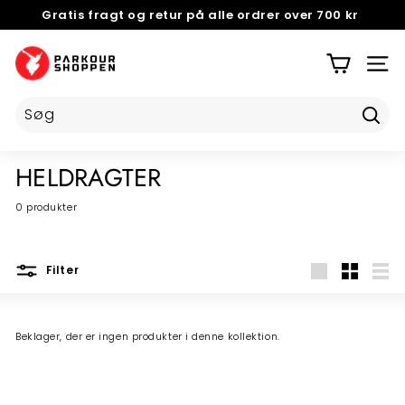
Videre
Gratis fragt og retur på alle ordrer over 700 kr
til
NEM OG GRATIS
5 STJERNER PÅ TRUSTPILOT
Pause
indhold
P
slideshow
A
SIDE
R
K
Tilmel
O
U
HELDRAGTER
R
S
0 produkter
H
O
Filter
P
Stor
Small
List
P
E
Beklager, der er ingen produkter i denne kollektion.
N