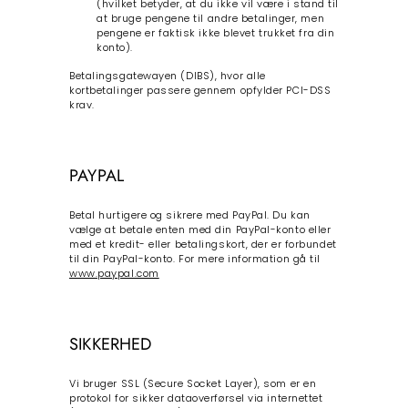
(hvilket betyder, at du ikke vil være i stand til
at bruge pengene til andre betalinger, men
pengene er faktisk ikke blevet trukket fra din
konto).
Betalingsgatewayen (DIBS), hvor alle
kortbetalinger passere gennem opfylder PCI-DSS
krav.
PAYPAL
Betal hurtigere og sikrere med PayPal. Du kan
vælge at betale enten med din PayPal-konto eller
med et kredit- eller betalingskort, der er forbundet
til din PayPal-konto. For mere information gå til
www.paypal.com
SIKKERHED
Vi bruger SSL (Secure Socket Layer), som er en
protokol for sikker dataoverførsel via internettet