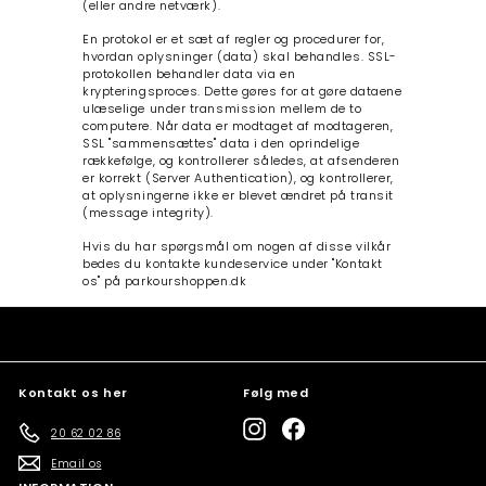
(eller andre netværk).
En protokol er et sæt af regler og procedurer for,
hvordan oplysninger (data) skal behandles. SSL-
protokollen behandler data via en
krypteringsproces. Dette gøres for at gøre dataene
ulæselige under transmission mellem de to
computere. Når data er modtaget af modtageren,
SSL "sammensættes" data i den oprindelige
rækkefølge, og kontrollerer således, at afsenderen
er korrekt (Server Authentication), og kontrollerer,
at oplysningerne ikke er blevet ændret på transit
(message integrity).
Hvis du har spørgsmål om nogen af ​​disse vilkår
bedes du kontakte kundeservice under "Kontakt
os" på parkourshoppen.dk
Kontakt os her
Følg med
Instagram
Facebook
20 62 02 86
Email os