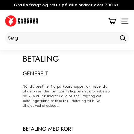
Videre
Gratis fragt og retur på alle ordrer over 700 kr
til
NEM OG GRATIS
5 STJERNER PÅ TRUSTPILOT
Pause
indhold
P
slideshow
A
SIDE
R
K
Tilmel
O
U
BETALING
R
S
GENERELT
H
O
Når du bestiller fra parkourshoppen.dk, køber du
til de priser der fremgår i shoppen. Et momsbeløb
P
på 25% er inkluderet i alle priser. Fragt og evt.
P
betalingstillæg er ikke inkluderet og vil blive
tilføjet ved checkout.
E
N
BETALING MED KORT