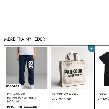
Traceur T-shirt, sort/hvid
kr149.00
k
r
1
4
9
MERE FRA
NYHEDER
.
0
0
Tilføj til indkøbsvogn
UDSOLGT
PARKOUR Box
Parkour Lykkepose
Traceur 
parkourbukser, navy
kr200.00
f
kr149
fra
blå/hvid
r
T
kr199.00
k
N
kr375.00
k
a