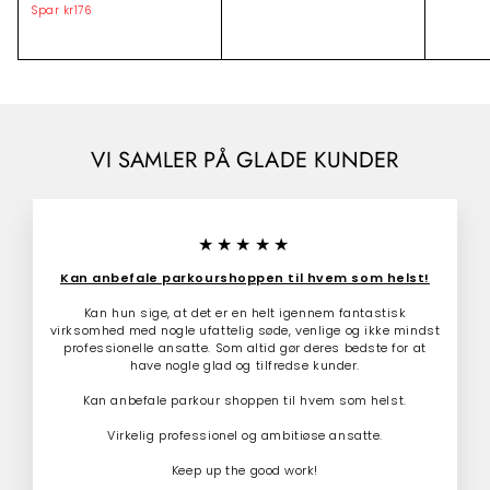
i
o
r
r
Spar
kr176
k
l
r
3
1
r
7
b
m
9
5
2
u
a
.
9
d
l
0
0
.
s
p
0
0
p
r
0
.
r
i
0
0
i
s
VI SAMLER PÅ GLADE KUNDER
0
s
★★★★★
Kan anbefale parkourshoppen til hvem som helst!
Kan hun sige, at det er en helt igennem fantastisk
virksomhed med nogle ufattelig søde, venlige og ikke mindst
professionelle ansatte. Som altid gør deres bedste for at
have nogle glad og tilfredse kunder.
Kan anbefale parkour shoppen til hvem som helst.
Virkelig professionel og ambitiøse ansatte.
Keep up the good work!