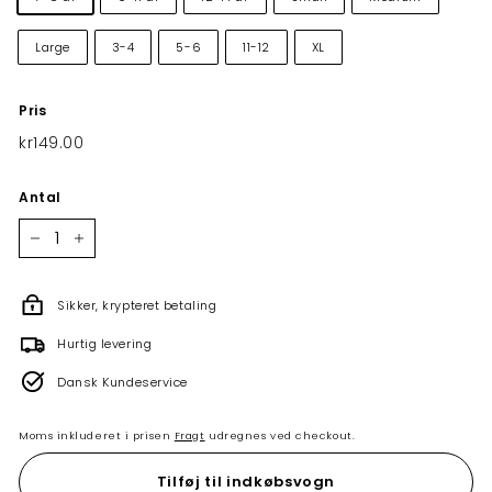
Large
3-4
5-6
11-12
XL
Pris
Normalpris
kr149.00
kr149.00
Antal
−
+
Sikker, krypteret betaling
Hurtig levering
Dansk Kundeservice
Moms inkluderet i prisen
Fragt
udregnes ved checkout.
Tilføj til indkøbsvogn