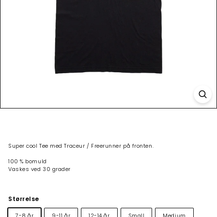
Super cool Tee med Traceur / Freerunner på fronten.
100 % bomuld
Vaskes ved 30 grader
Størrelse
7-8 år
9-11 år
12-14 år
Small
Medium