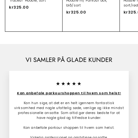
"Traceur" Hoodie, sort
Hoodie m/ Parkour box,
Hoodie 
blå/sort
sort/rø
kr325.00
k
kr325.00
k
kr325
r
r
3
3
2
2
5
5
.
.
0
0
0
0
VI SAMLER PÅ GLADE KUNDER
★★★★★
Kan anbefale parkourshoppen til hvem som helst!
Kan hun sige, at det er en helt igennem fantastisk
virksomhed med nogle ufattelig søde, venlige og ikke mindst
professionelle ansatte. Som altid gør deres bedste for at
have nogle glad og tilfredse kunder.
Kan anbefale parkour shoppen til hvem som helst.
Virkelig professionel og ambitiøse ansatte.