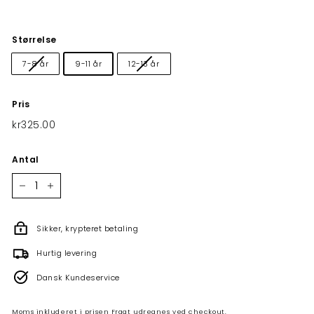
Størrelse
7-8 år
9-11 år
12-13 år
Pris
Normalpris
kr325.00
kr325.00
Antal
−
+
Sikker, krypteret betaling
Hurtig levering
Dansk Kundeservice
Moms inkluderet i prisen
Fragt
udregnes ved checkout.