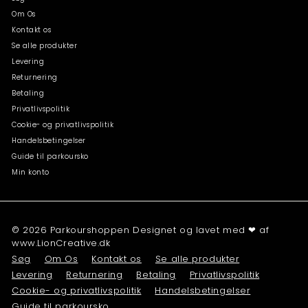
Om Os
Kontakt os
Se alle produkter
Levering
Returnering
Betaling
Privatlivspolitik
Cookie- og privatlivspolitik
Handelsbetingelser
Guide til parkoursko
Min konto
© 2026 Parkourshoppen Designet og lavet med ❤ af
www.LionCreative.dk
Søg
Om Os
Kontakt os
Se alle produkter
Levering
Returnering
Betaling
Privatlivspolitik
Cookie- og privatlivspolitik
Handelsbetingelser
Guide til parkoursko