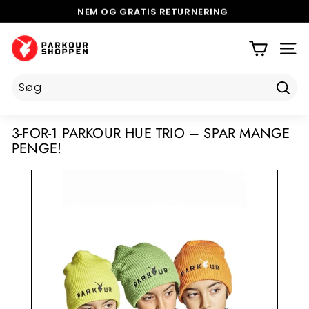
Videre
NEM OG GRATIS
RETURNERING
til
5 STJERNER PÅ TRUSTPILOT
Pause
indhold
P
slideshow
A
SIDE
R
K
Tilmel
O
U
3-FOR-1 PARKOUR HUE TRIO – SPAR MANGE
R
PENGE!
S
H
O
P
P
E
N