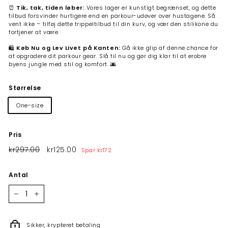
⏰
Tik, tak, tiden løber:
Vores lager er kunstigt begrænset, og dette
tilbud forsvinder hurtigere end en parkour-udøver over hustagene. Så
vent ikke – tilføj dette trippeltilbud til din kurv, og vær den stilikone du
fortjener at være.
🛍️
Køb Nu og Lev Livet på Kanten:
Gå ikke glip af denne chance for
at opgradere dit parkour gear. Slå til nu og gør dig klar til at erobre
byens jungle med stil og komfort. 🌆
Størrelse
One-size
Pris
Normalpris
kr297.00
kr297.00
Tilbudspris
kr125.00
kr125.00
Spar
kr172
Antal
−
+
Sikker, krypteret betaling