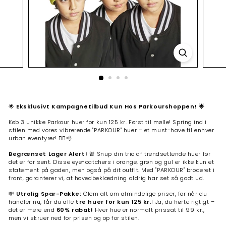
🌟
Eksklusivt Kampagnetilbud Kun Hos Parkourshoppen! 🌟
Køb 3 unikke Parkour huer for kun 125 kr. Først til mølle! Spring ind i
stilen med vores vibrerende "PARKOUR" huer – et must-have til enhver
urban eventyrer! 🏃‍♂️💨
Begrænset Lager Alert!
🚨 Snup din trio af trendsettende huer før
det er for sent. Disse eye-catchers i orange, grøn og gul er ikke kun et
statement på gaden, men også på dit outfit. Med "PARKOUR" broderet i
front, garanterer vi, at hovedbeklædning aldrig har set så godt ud.
💸
Utrolig Spar-Pakke:
Glem alt om almindelige priser, for når du
handler nu, får du alle
tre huer for kun 125 kr.
! Ja, du hørte rigtigt –
det er mere end
60% rabat!
Hver hue er normalt prissat til 99 kr.,
men vi skruer ned for prisen og op for stilen.