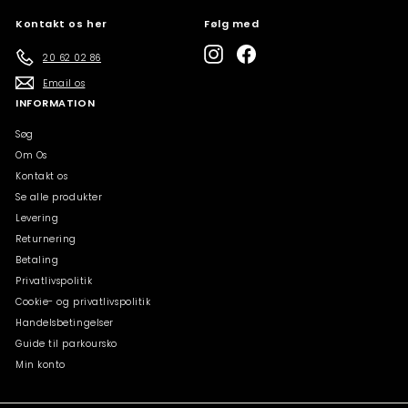
Kontakt os her
Følg med
Instagram
Facebook
20 62 02 86
Email os
INFORMATION
Søg
Om Os
Kontakt os
Se alle produkter
Levering
Returnering
Betaling
Privatlivspolitik
Cookie- og privatlivspolitik
Handelsbetingelser
Guide til parkoursko
Min konto