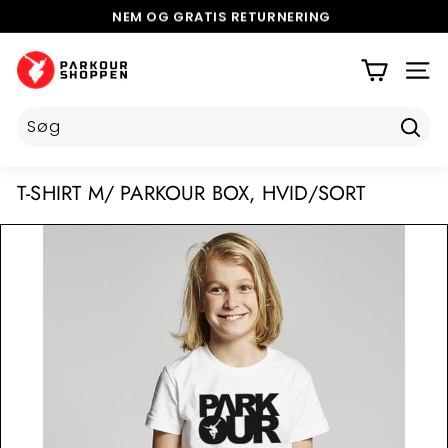
Videre
NEM OG GRATIS
RETURNERING
til
5 STJERNER PÅ TRUSTPILOT
Pause
indhold
P
slideshow
A
SIDE
R
K
Tilmel
O
U
T-SHIRT M/ PARKOUR BOX, HVID/SORT
R
S
H
O
P
P
E
N