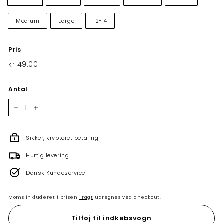
Medium
Large
12-14
Pris
Normalpris
kr149.00
kr149.00
Antal
−
+
Sikker, krypteret betaling
Hurtig levering
Dansk Kundeservice
Moms inkluderet i prisen
Fragt
udregnes ved checkout.
Tilføj til indkøbsvogn