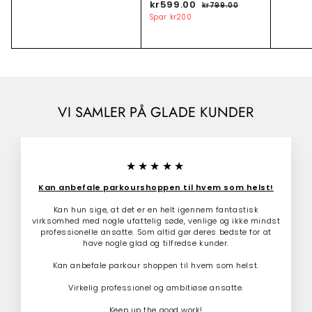
T
kr599.00
k
N
kr799.00
k
a
i
o
r
r
Spar
kr200
k
l
r
7
5
r
9
b
m
9
9
2
u
a
.
9
d
l
0
0
.
s
p
0
0
p
r
0
.
r
i
0
0
i
s
VI SAMLER PÅ GLADE KUNDER
0
s
★★★★★
Kan anbefale parkourshoppen til hvem som helst!
Kan hun sige, at det er en helt igennem fantastisk
virksomhed med nogle ufattelig søde, venlige og ikke mindst
professionelle ansatte. Som altid gør deres bedste for at
have nogle glad og tilfredse kunder.
Kan anbefale parkour shoppen til hvem som helst.
Virkelig professionel og ambitiøse ansatte.
Keep up the good work!