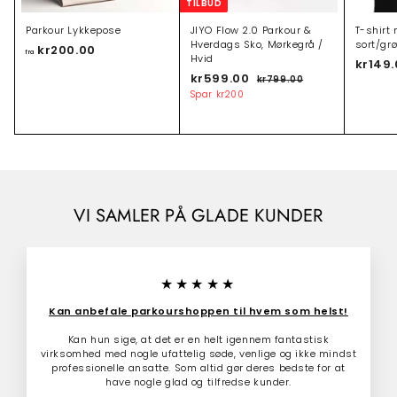
TILBUD
Parkour Lykkepose
JIYO Flow 2.0 Parkour &
T-shirt 
Hverdags Sko, Mørkegrå /
sort/gr
kr200.00
f
fra
Hvid
kr149
r
T
kr599.00
k
N
kr799.00
k
a
i
o
r
r
Spar
kr200
k
l
r
7
5
r
9
b
m
9
9
2
u
a
.
9
d
l
0
0
.
s
p
0
0
p
r
0
.
r
i
0
0
i
s
VI SAMLER PÅ GLADE KUNDER
0
s
★★★★★
Kan anbefale parkourshoppen til hvem som helst!
Kan hun sige, at det er en helt igennem fantastisk
virksomhed med nogle ufattelig søde, venlige og ikke mindst
professionelle ansatte. Som altid gør deres bedste for at
have nogle glad og tilfredse kunder.