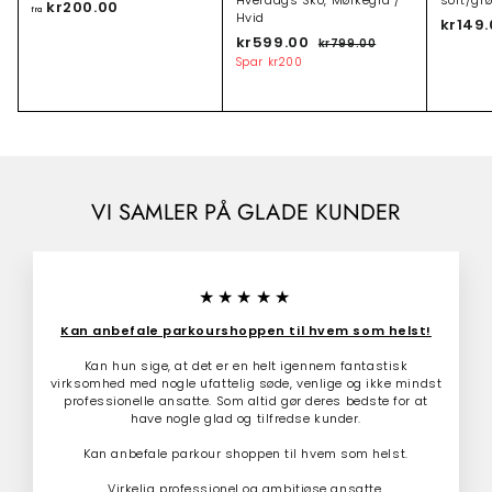
Hverdags Sko, Mørkegrå /
sort/gr
kr200.00
f
fra
Hvid
kr149
r
T
kr599.00
k
N
kr799.00
k
a
i
o
r
r
Spar
kr200
k
l
r
7
5
r
9
b
m
9
9
2
u
a
.
9
d
l
0
0
.
s
p
0
0
p
r
0
.
r
i
0
0
i
s
VI SAMLER PÅ GLADE KUNDER
0
s
★★★★★
Kan anbefale parkourshoppen til hvem som helst!
Kan hun sige, at det er en helt igennem fantastisk
virksomhed med nogle ufattelig søde, venlige og ikke mindst
professionelle ansatte. Som altid gør deres bedste for at
have nogle glad og tilfredse kunder.
Kan anbefale parkour shoppen til hvem som helst.
Virkelig professionel og ambitiøse ansatte.