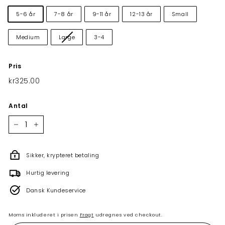
5-6 år
7-8 år
9-11 år
12-13 år
Small
Medium
Large
3-4
Pris
Normalpris
kr325.00
kr325.00
Antal
−
+
Sikker, krypteret betaling
Hurtig levering
Dansk Kundeservice
Moms inkluderet i prisen
Fragt
udregnes ved checkout.