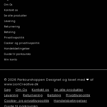
Om Os
Kontakt os
Se alle produkter
Levering
Returnering
Betaling
Privatlivspolitik
Cookie- og privatlivspolitik
Handelsbetingelser
Guide til parkoursko
Min konto
© 2026 Parkourshoppen Designet og lavet med ❤ af
www.LionCreative.dk
Søg
Om Os
Kontakt os
Se alle produkter
Levering
Returnering
Betaling
Privatlivspolitik
Cookie- og privatlivspolitik
Handelsbetingelser
Guide til parkoursko