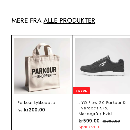
.
.
d
l
0
0
s
p
0
0
p
r
MERE FRA
ALLE PRODUKTER
r
i
i
s
s
T
i
l
f
ø
j
t
i
TILBUD
l
i
n
Parkour Lykkepose
JIYO Flow 2.0 Parkour &
d
Hverdags Sko,
k
kr200.00
f
fra
ø
Mørkegrå / Hvid
r
b
T
kr599.00
k
N
kr799.00
k
s
a
i
o
v
r
r
Spar
kr200
k