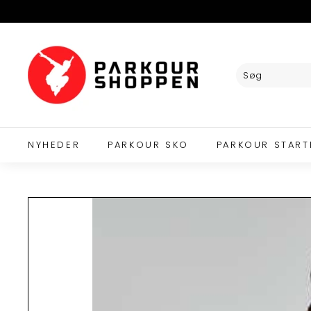
Videre
til
indhold
P
A
R
K
O
U
R
NYHEDER
PARKOUR SKO
PARKOUR START
S
H
O
P
P
E
N