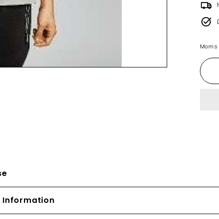
Moms i
se
 Information