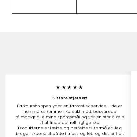
o
l
r
7
5
g
r
9
b
m
n
9
2
9
u
a
9
.
0
d
l
0
.
s
p
0
0
0
p
r
.
r
i
0
0
i
s
0
s
★★★★★
5 store stjerner!
Parkourshoppen yder en fantastisk service - de er
nemme at komme i kontakt med, besvarede
tålmodigt alle mine spørgsmål og var en stor hjælp
til at finde de helt rigtige sko.
Produkterne er lækre og perfekte til formålet: Jeg
bruger skoene til både fitness og løb og det er helt