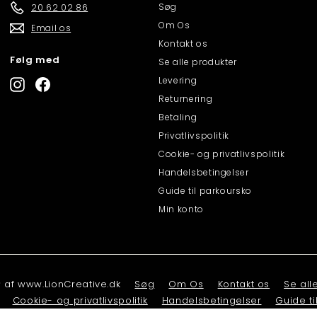
Søg
20 62 02 86
Om Os
Email os
Kontakt os
Følg med
Se alle produkter
Levering
Instagram
Facebook
Returnering
Betaling
Privatlivspolitik
Cookie- og privatlivspolitik
Handelsbetingelser
Guide til parkoursko
Min konto
af www.LionCreative.dk
Søg
Om Os
Kontakt os
Se all
Cookie- og privatlivspolitik
Handelsbetingelser
Guide ti