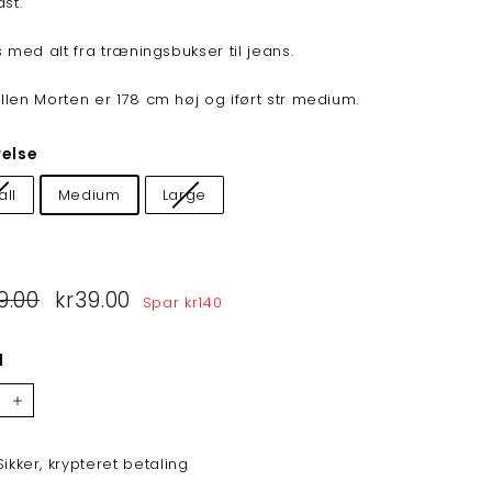
ast.
s med alt fra træningsbukser til jeans.
len Morten er 178 cm høj og iført str medium.
relse
ll
Medium
Large
lpris
9.00
kr179.00
Tilbudspris
kr39.00
kr39.00
Spar
kr140
l
+
Sikker, krypteret betaling