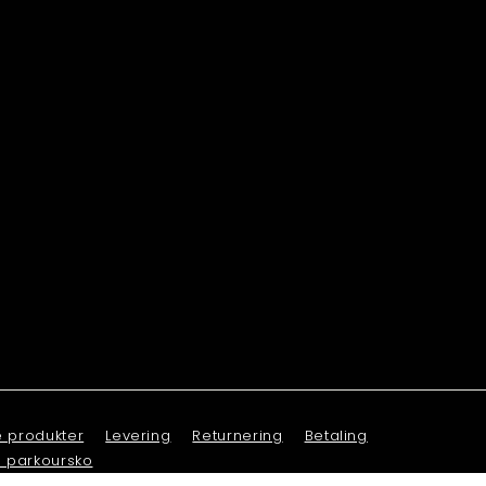
e produkter
Levering
Returnering
Betaling
l parkoursko