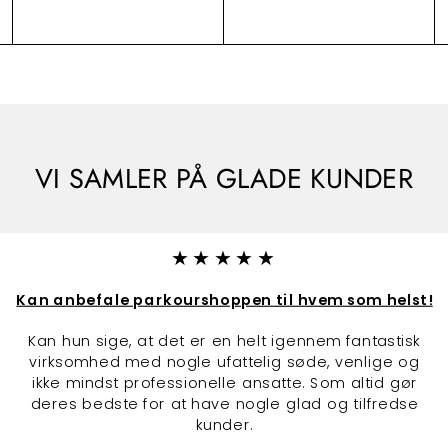
o
o
o
4
2
g
g
g
n
n
n
9
5
.
.
0
0
0
0
VI SAMLER PÅ GLADE KUNDER
★★★★★
Kan anbefale parkourshoppen til hvem som helst!
Kan hun sige, at det er en helt igennem fantastisk
virksomhed med nogle ufattelig søde, venlige og
ikke mindst professionelle ansatte. Som altid gør
deres bedste for at have nogle glad og tilfredse
kunder.