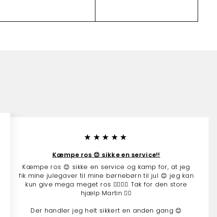
o
o
4
g
g
5
n
n
9
.
.
0
0
0
0
★★★★★
Kæmpe ros 😊 sikke en service!!
Kæmpe ros 😊 sikke en service og kamp for, at jeg
fik mine julegaver til mine børnebørn til jul 😊 jeg kan
kun give mega meget ros 👍🏻👍🏻 Tak for den store
hjælp Martin 👍🏻
Der handler jeg helt sikkert en anden gang 😊