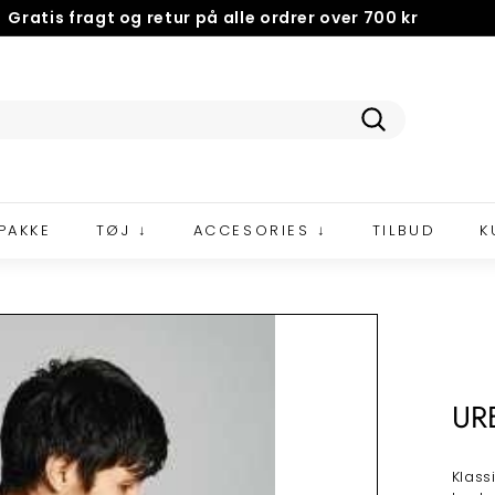
NEM OG GRATIS
RETURNERING
5 STJERNER PÅ TRUSTPILOT
Pause
slideshow
Tilmeld
PAKKE
TØJ ↓
ACCESORIES ↓
TILBUD
K
UR
Klass