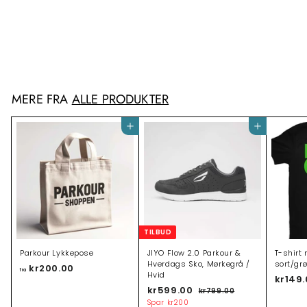
T-shirt m/ Parkour box,
sort/blå
kr149.00
k
r
1
4
9
MERE FRA
ALLE PRODUKTER
.
0
0
Tilføj til indkøbsvogn
Tilføj til indkøbsvogn
TILBUD
Parkour Lykkepose
JIYO Flow 2.0 Parkour &
T-shirt 
Hverdags Sko, Mørkegrå /
sort/gr
kr200.00
f
fra
Hvid
kr149
r
T
kr599.00
k
N
kr799.00
k
a
i
o
r
r
Spar
kr200