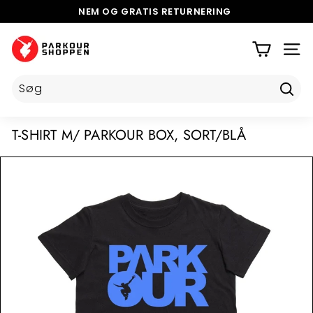
Videre
NEM OG GRATIS
RETURNERING
til
5 STJERNER PÅ TRUSTPILOT
Pause
indhold
P
slideshow
A
SIDE
R
K
Tilmel
O
U
T-SHIRT M/ PARKOUR BOX, SORT/BLÅ
R
S
H
O
P
P
E
N