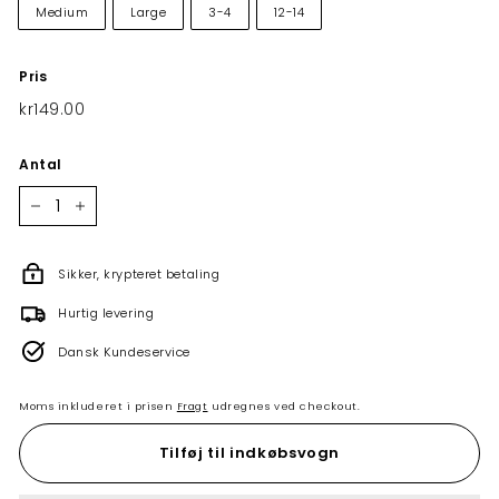
Medium
Large
3-4
12-14
Pris
Normalpris
kr149.00
kr149.00
Antal
−
+
Sikker, krypteret betaling
Hurtig levering
Dansk Kundeservice
Moms inkluderet i prisen
Fragt
udregnes ved checkout.
Tilføj til indkøbsvogn