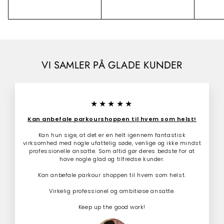
k
l
r
7
5
r
9
b
m
9
9
2
u
a
.
9
d
l
0
0
.
s
p
0
0
p
r
0
.
r
i
0
0
i
s
VI SAMLER PÅ GLADE KUNDER
0
s
★★★★★
Kan anbefale parkourshoppen til hvem som helst!
Kan hun sige, at det er en helt igennem fantastisk
virksomhed med nogle ufattelig søde, venlige og ikke mindst
professionelle ansatte. Som altid gør deres bedste for at
have nogle glad og tilfredse kunder.
Kan anbefale parkour shoppen til hvem som helst.
Virkelig professionel og ambitiøse ansatte.
Keep up the good work!