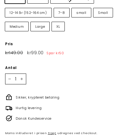
12-14 år (152-164 cm)
7-8
small
Small
Medium
Large
XL
Pris
Normalpris
kr149.00
kr149.00
Tilbudspris
kr99.00
kr99.00
Spar
kr50
Antal
−
+
Sikker, krypteret betaling
Hurtig levering
Dansk Kundeservice
Moms inkluderet i prisen
Fragt
udregnes ved checkout.