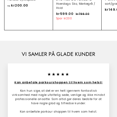
Hverdags Sko, Mørkegrå /
sort/gr
kr200.00
f
fra
Hvid
kr149
r
T
kr599.00
k
N
kr799.00
k
a
i
o
r
r
Spar
kr200
k
l
r
7
5
r
9
b
m
9
9
2
u
a
.
9
d
l
0
0
.
s
p
0
0
p
r
0
.
r
i
0
0
i
s
VI SAMLER PÅ GLADE KUNDER
0
s
★★★★★
Kan anbefale parkourshoppen til hvem som helst!
Kan hun sige, at det er en helt igennem fantastisk
virksomhed med nogle ufattelig søde, venlige og ikke mindst
professionelle ansatte. Som altid gør deres bedste for at
have nogle glad og tilfredse kunder.
Kan anbefale parkour shoppen til hvem som helst.