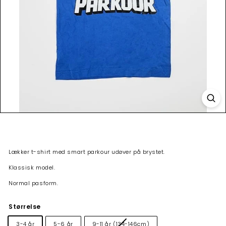
Lækker t-shirt med smart parkour udøver på brystet.
Klassisk model.
Normal pasform.
Størrelse
3-4 år
5-6 år
9-11 år (134-146cm)