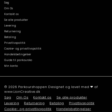
Søg
Om Os
Kontakt os
Se alle produkter
Levering
Returnering
Betaling
Privatlivspolitik
Cookie- og privatlivspolitik
Handelsbetingelser
Guide til parkoursko
Min konto
© 2026 Parkourshoppen Designet og lavet med ❤ af
www.LionCreative.dk
Søg
Om Os
Kontakt os
Se alle produkter
Levering
Returnering
Betaling
Privatlivspolitik
Cookie- og privatlivspolitik
Handelsbetingelser