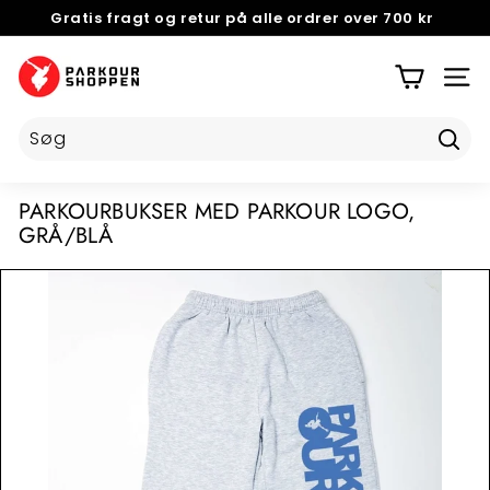
Gratis fragt og retur på alle ordrer over 700 kr
Videre
NEM OG GRATIS
RETURNERING
til
5 STJERNER PÅ TRUSTPILOT
Pause
indhold
P
slideshow
A
SIDE
R
K
Tilmel
O
U
PARKOURBUKSER MED PARKOUR LOGO,
R
GRÅ/BLÅ
S
H
O
P
P
E
N