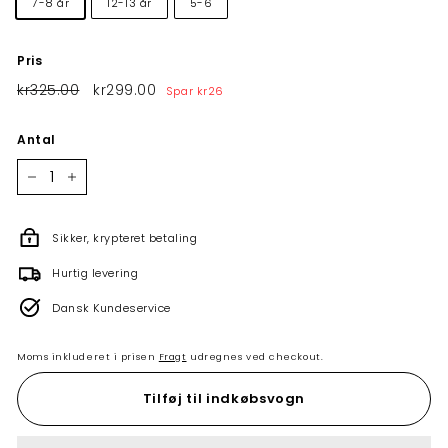
7-8 år
12-13 år
5-6
Pris
Normalpris
kr325.00
kr325.00
Tilbudspris
kr299.00
kr299.00
Spar
kr26
Antal
−
+
Sikker, krypteret betaling
Hurtig levering
Dansk Kundeservice
Moms inkluderet i prisen
Fragt
udregnes ved checkout.
Tilføj til indkøbsvogn