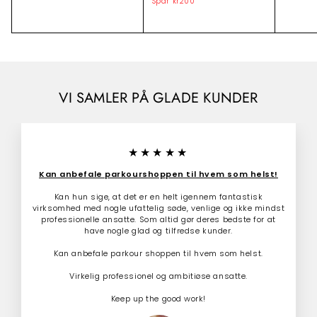
r
Spar
kr200
k
l
r
7
5
r
9
b
m
9
9
2
u
a
.
9
d
l
0
0
.
s
p
0
0
p
r
0
.
r
i
0
0
i
s
VI SAMLER PÅ GLADE KUNDER
0
s
★★★★★
Kan anbefale parkourshoppen til hvem som helst!
Kan hun sige, at det er en helt igennem fantastisk
virksomhed med nogle ufattelig søde, venlige og ikke mindst
professionelle ansatte. Som altid gør deres bedste for at
have nogle glad og tilfredse kunder.
Kan anbefale parkour shoppen til hvem som helst.
Virkelig professionel og ambitiøse ansatte.
Keep up the good work!