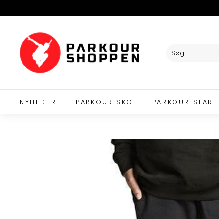
Videre
til
indhold
P
A
R
K
O
U
R
NYHEDER
PARKOUR SKO
PARKOUR START
S
H
O
P
P
E
N