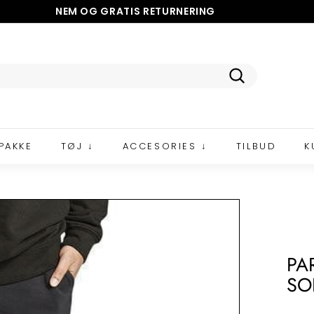
NEM OG GRATIS
RETURNERING
5 STJERNER PÅ TRUSTPILOT
Pause
slideshow
Tilmeld
PAKKE
TØJ ↓
ACCESORIES ↓
TILBUD
K
PA
SO