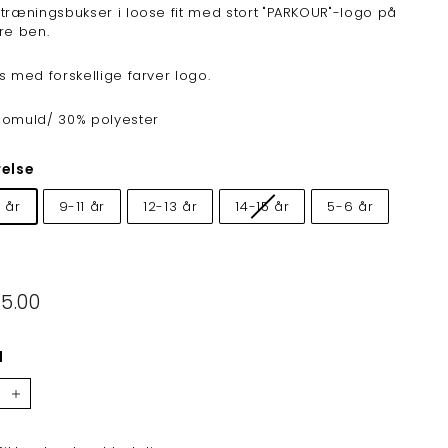
træningsbukser i loose fit med stort "PARKOUR"-logo på
re ben.
s med forskellige farver logo.
bomuld/ 30% polyester
relse
 år
9-11 år
12-13 år
14-15 år
5-6 år
lpris
25.00
kr325.00
l
+