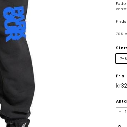
Fede 
venst
Finde
70% 
Stør
7-8
Pris
Norma
kr3
Anta
−