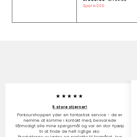
s
a
i
o
v
r
r
Spar
kr200
k
o
l
r
7
5
g
r
9
b
m
n
9
2
9
u
a
9
.
0
d
l
0
.
s
p
0
0
0
p
r
.
r
i
0
0
i
s
0
s
★★★★★
5 store stjerner!
Parkourshoppen yder en fantastisk service - de er
nemme at komme i kontakt med, besvarede
tålmodigt alle mine spørgsmål og var en stor hjælp
til at finde de helt rigtige sko.