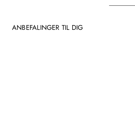
ANBEFALINGER TIL DIG
Parkourbukser m/
Parkour box, sort/blå
kr325.00
k
r