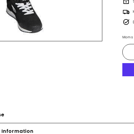
Moms i
se
 Information