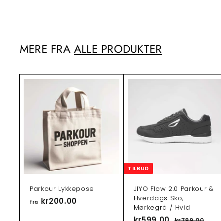
3
2
5
.
MERE FRA
ALLE PRODUKTER
0
0
T
i
l
f
ø
j
t
i
TILBUD
l
i
n
Parkour Lykkepose
JIYO Flow 2.0 Parkour &
d
Hverdags Sko,
k
kr200.00
f
fra
ø
Mørkegrå / Hvid
r
b
T
kr599.00
k
N
kr799.00
k