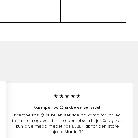
r
s
s
3
v
v
1
2
o
o
4
g
g
5
n
n
9
.
.
0
0
0
0
★★★★★
Kæmpe ros 😊 sikke en service!!
Kæmpe ros 😊 sikke en service og kamp for, at jeg
fik mine julegaver til mine børnebørn til jul 😊 jeg kan
kun give mega meget ros 👍🏻👍🏻 Tak for den store
hjælp Martin 👍🏻