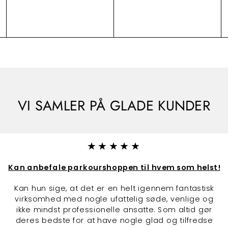
r
r
s
s
s
v
v
v
1
3
o
o
o
4
2
g
g
g
n
n
n
9
5
.
.
0
0
0
0
VI SAMLER PÅ GLADE KUNDER
★★★★★
Kan anbefale parkourshoppen til hvem som helst!
Kan hun sige, at det er en helt igennem fantastisk
virksomhed med nogle ufattelig søde, venlige og
ikke mindst professionelle ansatte. Som altid gør
deres bedste for at have nogle glad og tilfredse