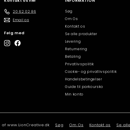
Kontakt os her
INFORMATION
Søg
20 62 02 86
Om Os
Email os
Kontakt os
Følg med
Se alle produkter
Levering
Instagram
Facebook
Returnering
Betaling
Privatlivspolitik
Cookie- og privatlivspolitik
Handelsbetingelser
Guide til parkoursko
Min konto
af www.LionCreative.dk
Søg
Om Os
Kontakt os
Se all