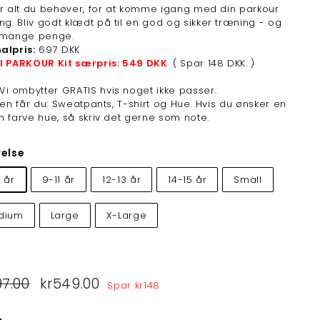
r alt du behøver, for at komme igang med din parkour
ing.
Bliv godt klædt på til en god og sikker træning - og
 mange penge.
alpris:
697 DKK
l PARKOUR Kit særpris: 549 DKK
( Spar 148 DKK. )
Vi ombytter GRATIS hvis noget ikke passer.
ken får du: Sweatpants, T-shirt og Hue. Hvis du ønsker en
 farve hue, så skriv det gerne som note.
relse
 år
9-11 år
12-13 år
14-15 år
Small
dium
Large
X-Large
lpris
97.00
kr697.00
Tilbudspris
kr549.00
kr549.00
Spar
kr148