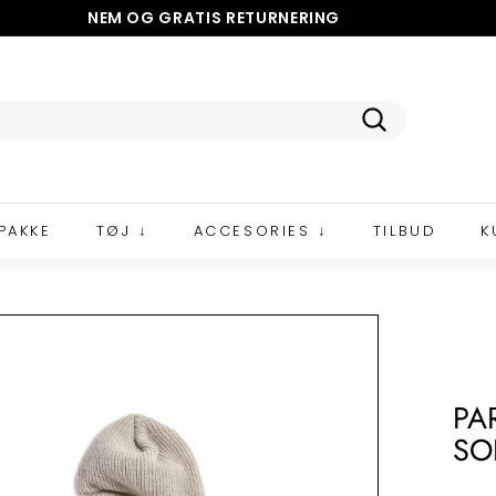
NEM OG GRATIS
RETURNERING
5 STJERNER PÅ TRUSTPILOT
Pause
slideshow
Tilmeld
PAKKE
TØJ ↓
ACCESORIES ↓
TILBUD
K
PA
SO