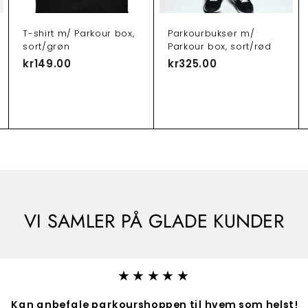
l
l
l
i
i
i
n
n
n
T-shirt m/ Parkour box,
Parkourbukser m/
d
d
d
sort/grøn
Parkour box, sort/rød
k
k
k
ø
ø
ø
kr149.00
k
kr325.00
k
b
b
b
r
r
s
s
s
v
v
v
1
3
o
o
o
4
2
g
g
g
n
n
n
9
5
.
.
0
0
0
0
VI SAMLER PÅ GLADE KUNDER
★★★★★
Kan anbefale parkourshoppen til hvem som helst!