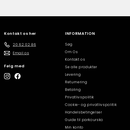
Kontakt os her
INFORMATION
Søg
20 62 02 86
Om Os
Email os
Kontakt os
Følg med
Se alle produkter
Levering
Instagram
Facebook
Returnering
Betaling
Privatlivspolitik
Cookie- og privatlivspolitik
Handelsbetingelser
Guide til parkoursko
Min konto