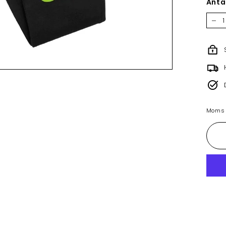
Anta
−
Moms i