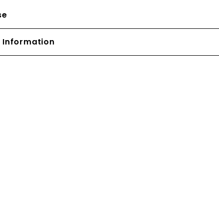
se
 Information