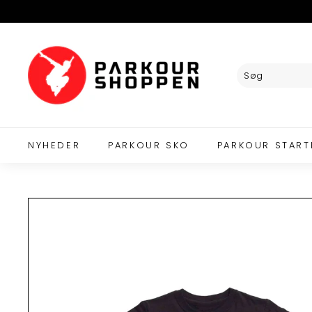
Videre
til
indhold
P
A
R
K
O
U
R
NYHEDER
PARKOUR SKO
PARKOUR START
S
H
O
P
P
E
N