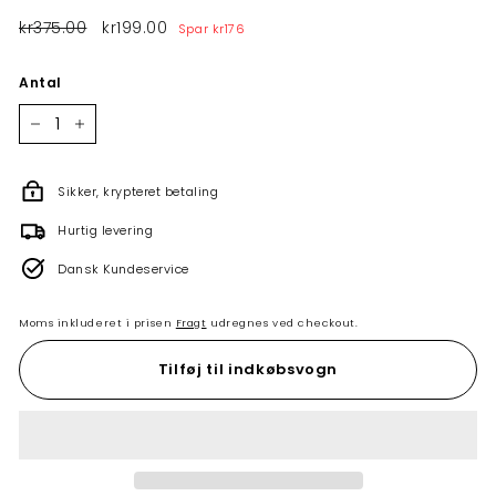
Normalpris
kr375.00
kr375.00
Tilbudspris
kr199.00
kr199.00
Spar
kr176
Antal
−
+
Sikker, krypteret betaling
Hurtig levering
Dansk Kundeservice
Moms inkluderet i prisen
Fragt
udregnes ved checkout.
Tilføj til indkøbsvogn