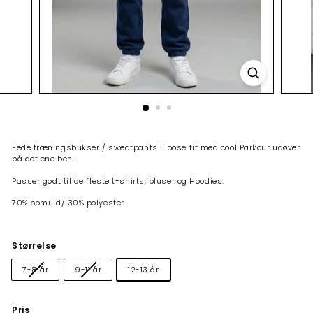
Fede træningsbukser / sweatpants i loose fit med cool Parkour udøver
på det ene ben.
Passer godt til de fleste t-shirts, bluser og Hoodies.
70% bomuld/ 30% polyester
Størrelse
7-8 år
9-11 år
12-13 år
Pris