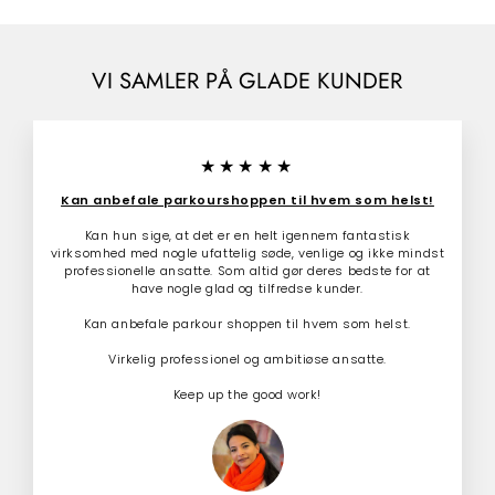
0
0
.
s
p
0
0
p
r
0
.
r
i
0
0
i
s
VI SAMLER PÅ GLADE KUNDER
0
s
★★★★★
Kan anbefale parkourshoppen til hvem som helst!
Kan hun sige, at det er en helt igennem fantastisk
virksomhed med nogle ufattelig søde, venlige og ikke mindst
professionelle ansatte. Som altid gør deres bedste for at
have nogle glad og tilfredse kunder.
Kan anbefale parkour shoppen til hvem som helst.
Virkelig professionel og ambitiøse ansatte.
Keep up the good work!