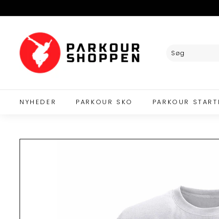
Videre
til
indhold
P
A
R
K
O
U
R
NYHEDER
PARKOUR SKO
PARKOUR START
S
H
O
P
P
E
N