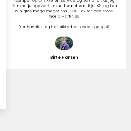
Kæmpe ros 😊 sikke en service og kamp for, at jeg
fik mine julegaver til mine børnebørn til jul 😊 jeg kan
kun give mega meget ros 👍🏻👍🏻 Tak for den store
hjælp Martin 👍🏻
Der handler jeg helt sikkert en anden gang 😊
Birte Hansen