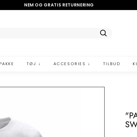
NEM OG GRATIS
RETURNERING
5 STJERNER PÅ TRUSTPILOT
Pause
slideshow
Tilmeld
PAKKE
TØJ ↓
ACCESORIES ↓
TILBUD
K
"P
SW