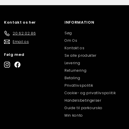
Kontakt os her
INFORMATION
Søg
20 62 02 86
Om Os
Email os
Kontakt os
Følg med
Se alle produkter
Levering
Instagram
Facebook
Returnering
Betaling
Privatlivspolitik
Cookie- og privatlivspolitik
Handelsbetingelser
Guide til parkoursko
Min konto