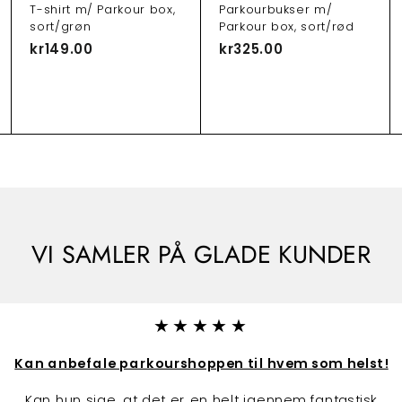
n
n
n
T-shirt m/ Parkour box,
Parkourbukser m/
d
d
d
sort/grøn
Parkour box, sort/rød
k
k
k
ø
ø
ø
kr149.00
k
kr325.00
k
b
b
b
r
r
s
s
s
v
v
v
1
3
o
o
o
4
2
g
g
g
n
n
n
9
5
.
.
0
0
0
0
VI SAMLER PÅ GLADE KUNDER
★★★★★
Kan anbefale parkourshoppen til hvem som helst!
Kan hun sige, at det er en helt igennem fantastisk