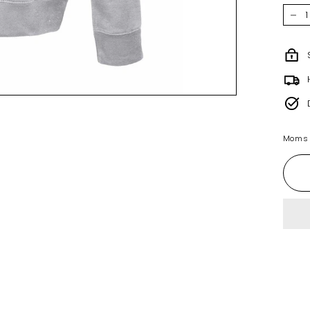
−
Moms i