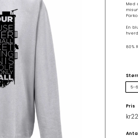
Med d
misun
Parko
En bl
hver
80% R
Stør
5-6
Pris
Norma
kr2
Anta