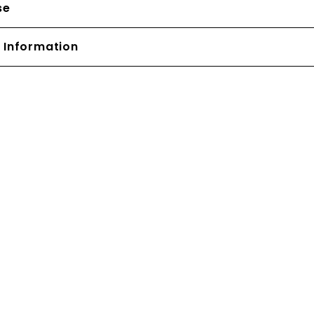
se
 Information