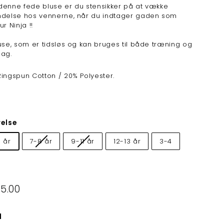
enne fede bluse er du stensikker på at vække
delse hos vennerne, når du indtager gaden som
ur Ninja !!
use, som er tidsløs og kan bruges til både træning og
dag.
ingspun Cotton / 20% Polyester.
relse
 år
7-8 år
9-11 år
12-13 år
3-4
lpris
25.00
kr225.00
l