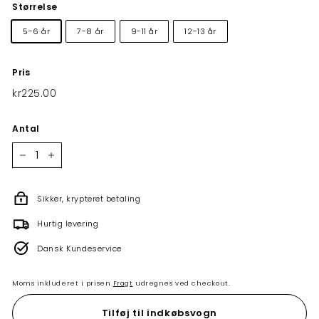
Størrelse
5-6 år
7-8 år
9-11 år
12-13 år
Pris
Normalpris
kr225.00
kr225.00
Antal
−
+
Sikker, krypteret betaling
Hurtig levering
Dansk Kundeservice
Moms inkluderet i prisen
Fragt
udregnes ved checkout.
Tilføj til indkøbsvogn