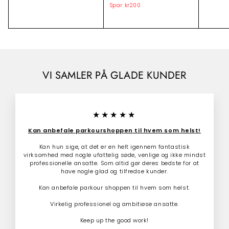
i
o
r
r
Spar
kr200
k
l
r
7
5
r
9
b
m
9
9
2
u
a
.
9
d
l
0
0
.
s
p
0
0
p
r
0
.
r
i
0
0
i
s
VI SAMLER PÅ GLADE KUNDER
0
s
★★★★★
Kan anbefale parkourshoppen til hvem som helst!
Kan hun sige, at det er en helt igennem fantastisk
virksomhed med nogle ufattelig søde, venlige og ikke mindst
professionelle ansatte. Som altid gør deres bedste for at
have nogle glad og tilfredse kunder.
Kan anbefale parkour shoppen til hvem som helst.
Virkelig professionel og ambitiøse ansatte.
Keep up the good work!