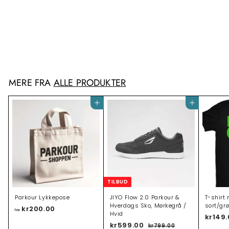
NYHED: Parkour Bluse
kr225.00
k
r
2
2
5
MERE FRA
ALLE PRODUKTER
.
0
0
Tilføj til indkøbsvogn
Tilføj til indkøbsvogn
TILBUD
Parkour Lykkepose
JIYO Flow 2.0 Parkour &
T-shirt 
Hverdags Sko, Mørkegrå /
sort/gr
kr200.00
f
fra
Hvid
kr149
r
T
kr599.00
k
N
kr799.00
k
a