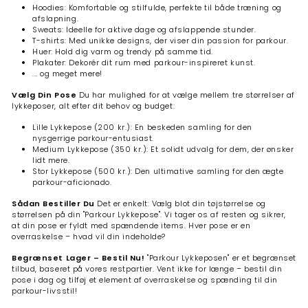
Hoodies: Komfortable og stilfulde, perfekte til både træning og
afslapning.
Sweats: Ideelle for aktive dage og afslappende stunder.
T-shirts: Med unikke designs, der viser din passion for parkour.
Huer: Hold dig varm og trendy på samme tid.
Plakater: Dekorér dit rum med parkour-inspireret kunst.
... og meget mere!
Vælg Din Pose
Du har mulighed for at vælge mellem tre størrelser af
lykkeposer, alt efter dit behov og budget:
Lille Lykkepose (200 kr.): En beskeden samling for den
nysgerrige parkour-entusiast.
Medium Lykkepose (350 kr.): Et solidt udvalg for dem, der ønsker
lidt mere.
Stor Lykkepose (500 kr.): Den ultimative samling for den ægte
parkour-aficionado.
Sådan Bestiller Du
Det er enkelt: Vælg blot din tøjstørrelse og
størrelsen på din "Parkour Lykkepose". Vi tager os af resten og sikrer,
at din pose er fyldt med spændende items. Hver pose er en
overraskelse – hvad vil din indeholde?
Begrænset Lager – Bestil Nu!
"Parkour Lykkeposen" er et begrænset
tilbud, baseret på vores restpartier. Vent ikke for længe – bestil din
pose i dag og tilføj et element af overraskelse og spænding til din
parkour-livsstil!