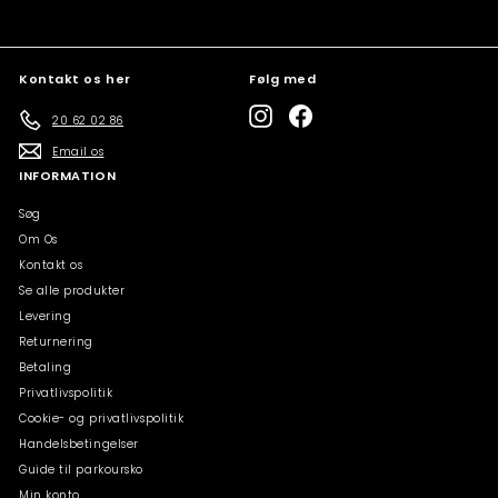
Kontakt os her
Følg med
Instagram
Facebook
20 62 02 86
Email os
INFORMATION
Søg
Om Os
Kontakt os
Se alle produkter
Levering
Returnering
Betaling
Privatlivspolitik
Cookie- og privatlivspolitik
Handelsbetingelser
Guide til parkoursko
Min konto