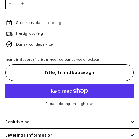
−
+
Sikker, krypteret betaling
Hurtig levering
Dansk Kundeservice
Moms inkluderet i prisen
Fragt
udregnes ved checkout.
Tilføj til indkøbsvogn
Flere betalingsmuligheder
Beskrivelse
Leverings Information