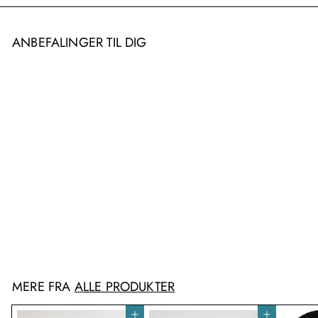
ANBEFALINGER TIL DIG
Parkour Lykkepose
kr200.00
f
fra
r
a
k
r
MERE FRA
ALLE PRODUKTER
2
0
0