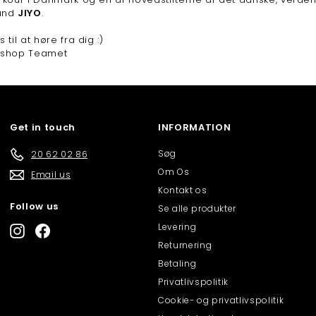
and
JIYO
.
 til at høre fra dig :)
rshop Teamet
Get in touch
INFORMATION
Søg
20 62 02 86
Om Os
Email us
Kontakt os
Follow us
Se alle produkter
Levering
Instagram
Facebook
Returnering
Betaling
Privatlivspolitik
Cookie- og privatlivspolitik