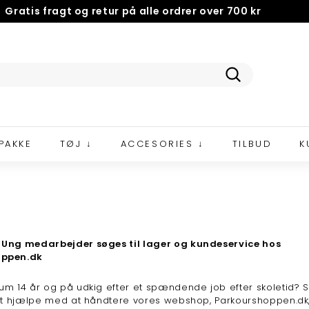
Gratis fragt og retur på alle ordrer over 700 kr
NEM OG GRATIS
5 STJERNER PÅ TRUSTPILOT
Pause
slideshow
Search
PAKKE
TØJ ↓
ACCESORIES ↓
TILBUD
K
 Ung medarbejder søges til lager og kundeservice hos
oppen.dk
um 14 år og på udkig efter et spændende job efter skoletid? S
 at hjælpe med at håndtere vores webshop, Parkourshoppen.dk