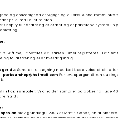
ighed og ansvarlighed er vigtigt, og du skal kunne kommunikere
der pr. e-mail eller telefon.
er Shopify til håndtering af ordrer og et pakkelabelsystem Sh
 oplæring.
er:
: 75 kr./time, udbetales via Danløn. Timer registreres i Danløn’
e og tøj til træning eller hverdagsbrug.
ger du:
Send din ansøgning med kort beskrivelse af din erfa
il
parkourshop@hotmail.com
For evt. spørgsmål kan du ringe
86
.
frist og samtaler:
Vi afholder samtaler og oplæring i uge 46
øre fra dig!
t:
oppen.dk
blev grundlagt i 2008 af Martin Coops, en af pionere
rkour i Danmark og en af hovedstifterne af det danske, verde