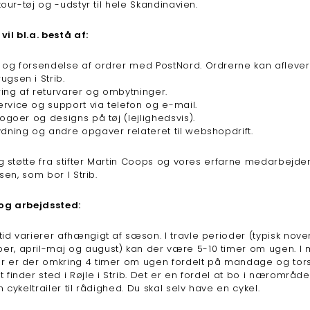
ur-tøj og -udstyr til hele Skandinavien.
il bl.a. bestå af:
 og forsendelse af ordrer med PostNord. Ordrerne kan aflever
ugsen i Strib.
ing af returvarer og ombytninger.
rvice og support via telefon og e-mail.
logoer og designs på tøj (lejlighedsvis).
ydning og andre opgaver relateret til webshopdrift.
 støtte fra stifter Martin Coops og vores erfarne medarbejde
en, som bor I Strib.
og arbejdssted:
tid varierer afhængigt af sæson. I travle perioder (typisk nov
r, april-maj og august) kan der være 5-10 timer om ugen. I m
r er der omkring 4 timer om ugen fordelt på mandage og tor
 finder sted i Røjle i Strib. Det er en fordel at bo i nærområdet
en cykeltrailer til rådighed. Du skal selv have en cykel.