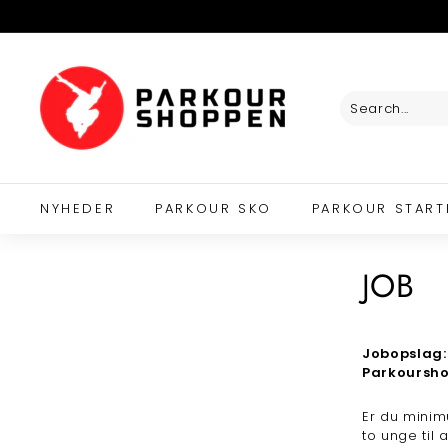
Skip
to
content
P
A
R
K
O
U
R
NYHEDER
PARKOUR SKO
PARKOUR START
S
H
JOB
O
P
P
Jobopslag:
E
Parkoursh
N
Er du minim
to unge til