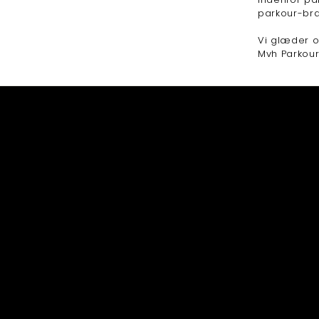
parkour-br
Vi glæder os
Mvh Parkou