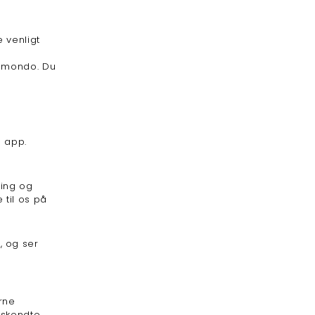
 venligt
ipmondo. Du
s app.
ring og
 til os på
, og ser
rne
nskendte