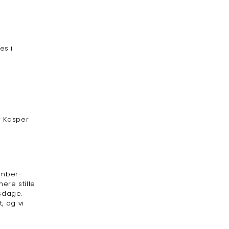
es i
r Kasper
ember-
ere stille
sdage.
, og vi