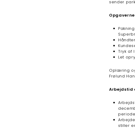
sender parko
Opgaverne v
Pakning
Superbr
Håndter
Kundese
Tryk af 
Let opr
Oplæring og
Frølund Hans
Arbejdstid 
Arbejds
decembe
periode
Arbejdet
stiller 