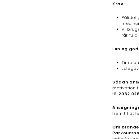
Krav:
Pålidel
med kun
Vi brug
får fuld
Løn og god
Timeløn
Julegav
Sådan ansø
motivation t
tlf.
2062 02
Ansøgnings
frem til at h
Om brande
Parkoursh
indenfor pa