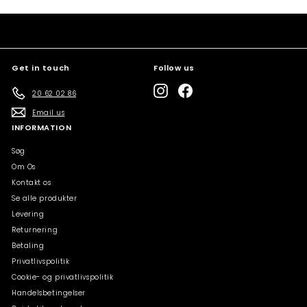
Get in touch
Follow us
Instagram
Facebook
20 62 02 86
Email us
INFORMATION
Søg
Om Os
Kontakt os
Se alle produkter
Levering
Returnering
Betaling
Privatlivspolitik
Cookie- og privatlivspolitik
Handelsbetingelser