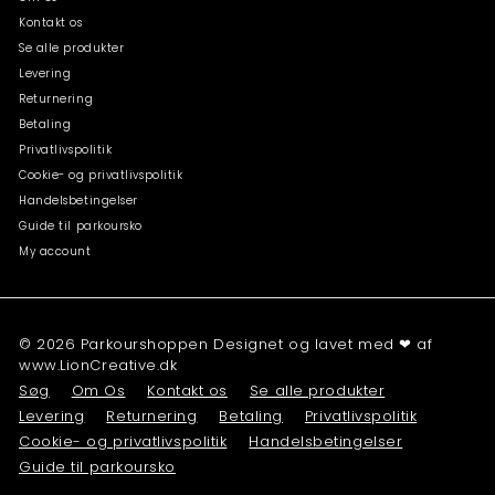
Kontakt os
Se alle produkter
Levering
Returnering
Betaling
Privatlivspolitik
Cookie- og privatlivspolitik
Handelsbetingelser
Guide til parkoursko
My account
© 2026 Parkourshoppen Designet og lavet med ❤ af
www.LionCreative.dk
Søg
Om Os
Kontakt os
Se alle produkter
Levering
Returnering
Betaling
Privatlivspolitik
Cookie- og privatlivspolitik
Handelsbetingelser
Guide til parkoursko