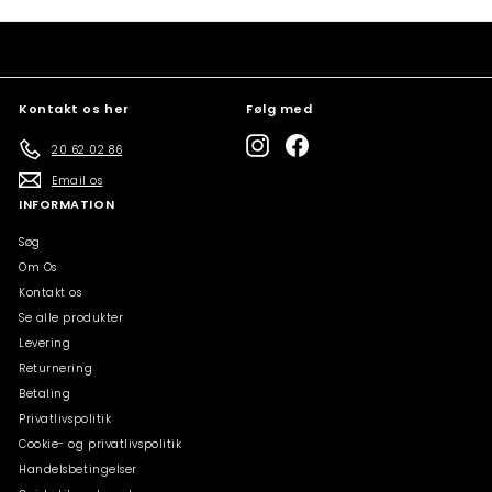
Kontakt os her
Følg med
Instagram
Facebook
20 62 02 86
Email os
INFORMATION
Søg
Om Os
Kontakt os
Se alle produkter
Levering
Returnering
Betaling
Privatlivspolitik
Cookie- og privatlivspolitik
Handelsbetingelser